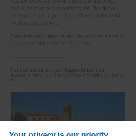
location locales qui peuvent proposer des offres
exclusives et un service personnalisé. Planifiez et
réservez à l'avance pour garantir la disponibilité du
meilleur appartement.
Pour réserver un appartement de vacances à Amélie-
les-Bains-Palalda, contactez La Solana.
Pour en savoir plus sur l’appartement de
vacances idéal, contactez-nous à Amélie-les-Bains-
Palalda.
Your privacy is our priority