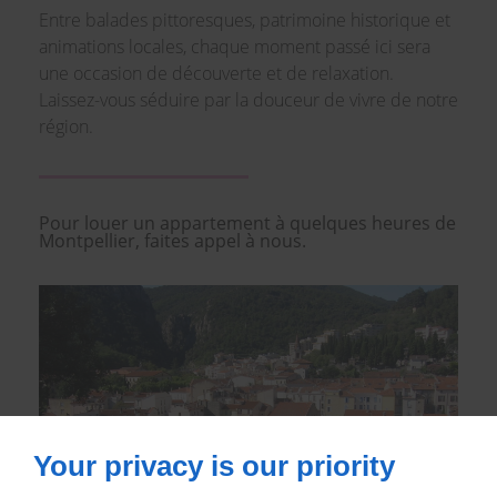
Entre balades pittoresques, patrimoine historique et
animations locales, chaque moment passé ici sera
une occasion de découverte et de relaxation.
Laissez-vous séduire par la douceur de vivre de notre
région.
Pour louer un appartement à quelques heures de
Montpellier, faites appel à nous.
Your privacy is our priority